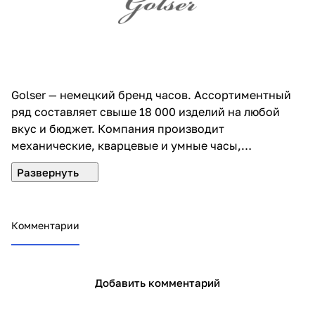
Golser — немецкий бренд часов. Ассортиментный
ряд составляет свыше 18 000 изделий на любой
вкус и бюджет. Компания производит
механические, кварцевые и умные часы,
отличающиеся высоким качеством и
долговечностью. Марка была отмечена премией за
«Внедрение новейших технологий в производство
часов 2017». Организация является постоянным
Комментарии
спонсором детских культурных и спортивных
мероприятий.
Добавить комментарий