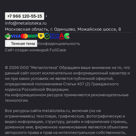
у
т
с
в
+7 966 120-55-15
т
о
info@metalloteka.ru
а
с
Московская область, г. Одинцово, Можайское шоссе, 8
н
а
о
н
Темная тема
Конфиденциальность
Сайт создан командой FullCase
в
у
к
з
а
л
© 2026 ООО "Металлотека" Обращаем ваше внимание на то, что
данный сайт носит исключительно информационный характер и
к
а
ни при каких условиях не является публичной офертой,
определяемой положениями Статьи 437 (2) Гражданского
о
в
кодекса Российской Федерации.
н
ф
На информационном ресурсе применяются
рекомендательные
технологии
.
д
и
и
р
Все ресурсы сайта metalloteka.ru, включая (но не
ограничиваясь) текстовую, графическую, фотографическую и
ц
м
видео информацию, структуру, дизайн и оформление страниц,
и
е
доменное имя, фирменное наименование являются объектами
авторского права и прав на интеллектуальную собственность,