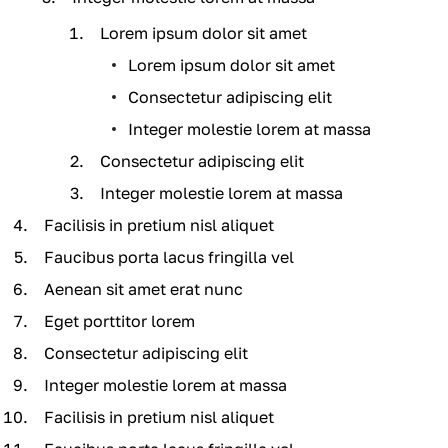
Lorem ipsum dolor sit amet
Lorem ipsum dolor sit amet
Consectetur adipiscing elit
Integer molestie lorem at massa
Consectetur adipiscing elit
Integer molestie lorem at massa
Facilisis in pretium nisl aliquet
Faucibus porta lacus fringilla vel
Aenean sit amet erat nunc
Eget porttitor lorem
Consectetur adipiscing elit
Integer molestie lorem at massa
Facilisis in pretium nisl aliquet