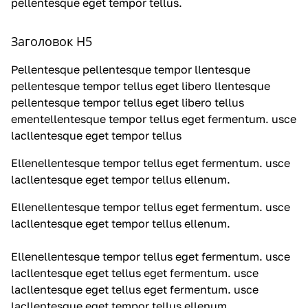
pellentesque eget tempor tellus.
Заголовок H5
Pellentesque pellentesque tempor llentesque
pellentesque tempor tellus eget libero llentesque
pellentesque tempor tellus eget libero tellus
ementellentesque tempor tellus eget fermentum. usce
lacllentesque eget tempor tellus
Ellenellentesque tempor tellus eget fermentum. usce
lacllentesque eget tempor tellus ellenum.
Ellenellentesque tempor tellus eget fermentum. usce
lacllentesque eget tempor tellus ellenum.
Ellenellentesque tempor tellus eget fermentum. usce
lacllentesque eget tellus eget fermentum. usce
lacllentesque eget tellus eget fermentum. usce
lacllentesque eget tempor tellus ellenum.