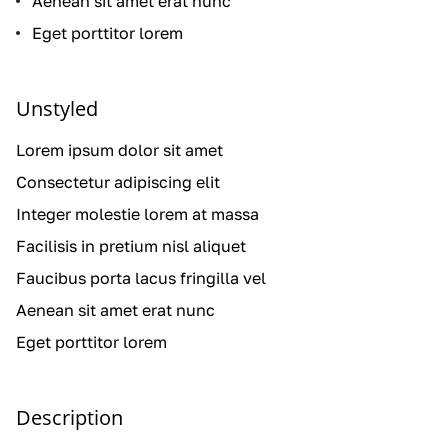
Aenean sit amet erat nunc
Eget porttitor lorem
Unstyled
Lorem ipsum dolor sit amet
Consectetur adipiscing elit
Integer molestie lorem at massa
Facilisis in pretium nisl aliquet
Faucibus porta lacus fringilla vel
Aenean sit amet erat nunc
Eget porttitor lorem
Description