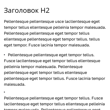
Заголовок H2
Pellentesque pellentesque usce lacllentesque eget
tempor tellus ellentesque pelleinia tempor malesuada.
Pellentesque pellentesque eget tempor tellus
ellentesque pellentesque eget tempor tellus. tellus
eget tempor. Fusce lacinia tempor malesuada.
Pellentesque pellentesque eget tempor tellus.
Fusce lacllentesque eget tempor tellus ellentesque
pelleinia tempor malesuada. Pellentesque
pellentesque eget tempor tellus ellentesque
pellentesque eget tempor tellus. Fusce lacinia tempor
malesuada.
Pellentesque pellentesque eget tempor tellus. Fusce
lacllentesque eget tempor tellus ellentesque pelleinia
tempor malesuada. Pellentesque pellentesque eget