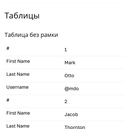
Таблицы
Таблица без рамки
#
1
First Name
Mark
Last Name
Otto
Username
@mdo
#
2
First Name
Jacob
Last Name
Thornton