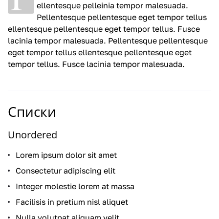
ellentesque pelleinia tempor malesuada.
Pellentesque pellentesque eget tempor tellus
ellentesque pellentesque eget tempor tellus. Fusce
lacinia tempor malesuada. Pellentesque pellentesque
eget tempor tellus ellentesque pellentesque eget
tempor tellus. Fusce lacinia tempor malesuada.
Списки
Unordered
Lorem ipsum dolor sit amet
Consectetur adipiscing elit
Integer molestie lorem at massa
Facilisis in pretium nisl aliquet
Nulla volutpat aliquam velit