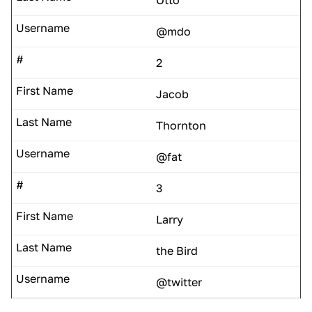
Otto
Username
@mdo
#
2
First Name
Jacob
Last Name
Thornton
Username
@fat
#
3
First Name
Larry
Last Name
the Bird
Username
@twitter