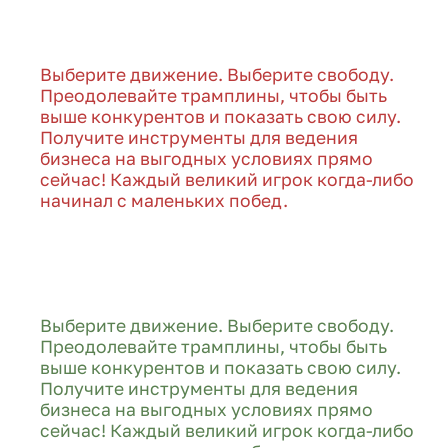
Выберите движение. Выберите свободу.
Преодолевайте трамплины, чтобы быть
выше конкурентов и показать свою силу.
Получите инструменты для ведения
бизнеса на выгодных условиях прямо
сейчас! Каждый великий игрок когда-либо
начинал с маленьких побед.
Выберите движение. Выберите свободу.
Преодолевайте трамплины, чтобы быть
выше конкурентов и показать свою силу.
Получите инструменты для ведения
бизнеса на выгодных условиях прямо
сейчас! Каждый великий игрок когда-либо