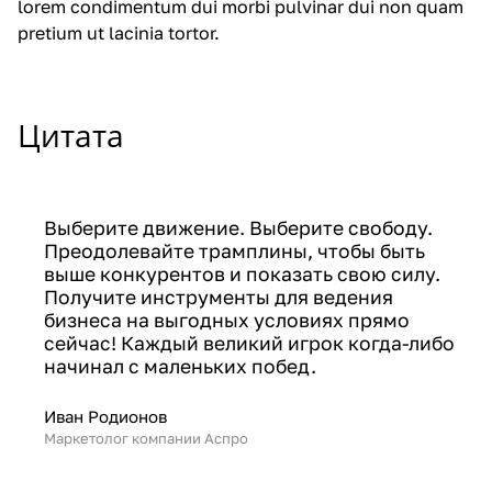
lorem condimentum dui morbi pulvinar dui non quam
pretium ut lacinia tortor.
Цитата
Выберите движение. Выберите свободу.
Преодолевайте трамплины, чтобы быть
выше конкурентов и показать свою силу.
Получите инструменты для ведения
бизнеса на выгодных условиях прямо
сейчас! Каждый великий игрок когда-либо
начинал с маленьких побед.
Иван Родионов
Маркетолог компании Аспро