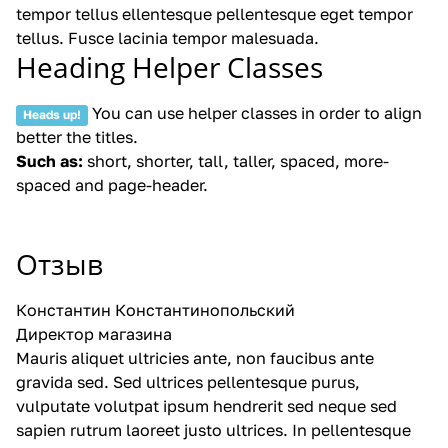
tempor tellus ellentesque pellentesque eget tempor
tellus. Fusce lacinia tempor malesuada.
Heading Helper Classes
You can use helper classes in order to align
Heads up!
better the titles.
Such as:
short, shorter, tall, taller, spaced, more-
spaced and page-header.
Отзыв
Константин Константинопольский
Директор магазина
Mauris aliquet ultricies ante, non faucibus ante
gravida sed. Sed ultrices pellentesque purus,
vulputate volutpat ipsum hendrerit sed neque sed
sapien rutrum laoreet justo ultrices. In pellentesque