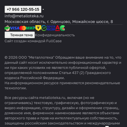
с
с
+7 966 120-55-15
т
т
info@metalloteka.ru
а
а
Московская область, г. Одинцово, Можайское шоссе, 8
н
н
о
о
Темная тема
Конфиденциальность
Сайт создан командой FullCase
в
в
к
к
а
а
© 2026 ООО "Металлотека" Обращаем ваше внимание на то, что
данный сайт носит исключительно информационный характер и
к
б
ни при каких условиях не является публичной офертой,
определяемой положениями Статьи 437 (2) Гражданского
о
р
кодекса Российской Федерации.
н
и
На информационном ресурсе применяются
рекомендательные
технологии
.
д
з
и
е
Все ресурсы сайта metalloteka.ru, включая (но не
ограничиваясь) текстовую, графическую, фотографическую и
ц
р
видео информацию, структуру, дизайн и оформление страниц,
и
о
доменное имя, фирменное наименование являются объектами
авторского права и прав на интеллектуальную собственность,
о
в
защищены российским законодательством и международными