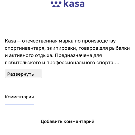
Kasa — отечественная марка по производству
спортинвентаря, экипировки, товаров для рыбалки
и активного отдыха. Предназначена для
любительского и профессионального спорта.
Ассортиментная линейка насчитывает свыше 18
000 позиций. Продукцию отличает высокое
качество и низкие цены. Компания была
организована в 1999 году. На сегодняшний день
Комментарии
штат сотрудников состоит из 2 884 человек.
Организация располагает производственным
заводом, 32 филиалами по всей стране и
собственной службой доставки.
Добавить комментарий