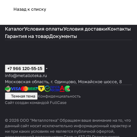
примечательных товаров является руль с системой
Назад к списку
амбиофонического звучания.
Каталог
Условия оплаты
Условия доставки
Контакты
Гарантия на товар
Документы
+7 966 120-55-15
info@metalloteka.ru
Московская область, г. Одинцово, Можайское шоссе, 8
Темная тема
Конфиденциальность
Сайт создан командой FullCase
© 2026 ООО "Металлотека" Обращаем ваше внимание на то, что
данный сайт носит исключительно информационный характер и
ни при каких условиях не является публичной офертой,
определяемой положениями Статьи 437 (2) Гражданского