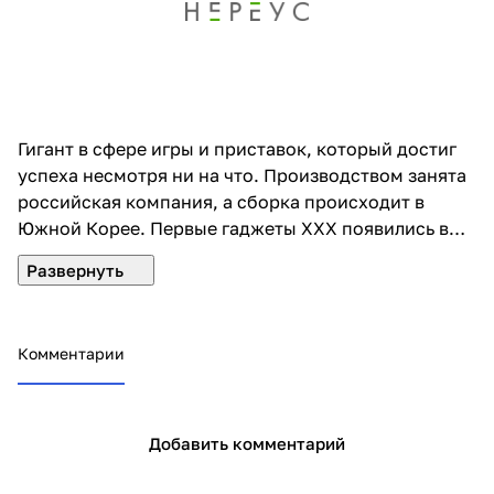
Гигант в сфере игры и приставок, который достиг
успеха несмотря ни на что. Производством занята
российская компания, а сборка происходит в
Южной Корее. Первые гаджеты ХХХ появились в
1990 году. С тех пор сам рынок и игровые
приставки претерпели много изменений: их
практически вытеснили смартфоны. Но
производители не сдались и придумали геймпады
Комментарии
для телефонов, новые игровые консоли и
симуляторы езды на машине. Приставки
официально являются российской продукцией,
поэтому доступны для каждого. К игровым
Добавить комментарий
консолям разработаны тысячи игр различных
жанров и тематик. Одним из самых