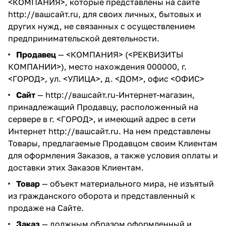
<КОМПАНИЯ>, которые представлены на сайте
http://вашсайт.ru
, для своих личных, бытовых и
других нужд, не связанных с осуществлением
предпринимательской деятельности.
Продавец
— <КОМПАНИЯ> (<РЕКВИЗИТЫ
КОМПАНИИ>), место нахождения 000000, г.
<ГОРОД>, ул. <УЛИЦА>, д. <ДОМ>, офис <ОФИС>
Сайт
—
http://вашсайт.ru
-Интернет-магазин,
принадлежащий Продавцу, расположенный на
сервере в г. <ГОРОД>, и имеющий адрес в сети
Интернет
http://вашсайт.ru
. На нем представлены
Товары, предлагаемые Продавцом своим Клиентам
для оформления Заказов, а также условия оплаты и
доставки этих Заказов Клиентам.
Товар
— объект материального мира, не изъятый
из гражданского оборота и представленный к
продаже на Сайте.
Заказ
— должным образом оформленный и