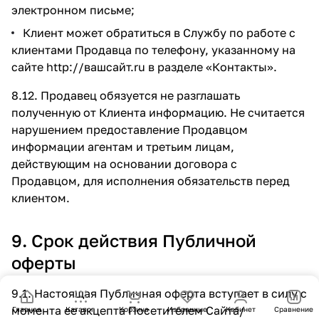
электронном письме;
Клиент может обратиться в Службу по работе с
клиентами Продавца по телефону, указанному на
сайте
http://вашсайт.ru
в разделе
«Контакты»
.
8.12. Продавец обязуется не разглашать
полученную от Клиента информацию. Не считается
нарушением предоставление Продавцом
информации агентам и третьим лицам,
действующим на основании договора с
Продавцом, для исполнения обязательств перед
клиентом.
9. Срок действия Публичной
оферты
9.1. Настоящая Публичная оферта вступает в силу с
момента ее акцепта Посетителем Сайта/
Главная
Каталог
Корзина
Избранные
Кабинет
Сравнение