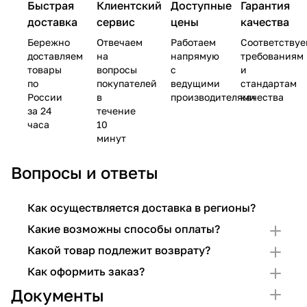
Быстрая
Клиентский
Доступные
Гарантия
доставка
сервис
цены
качества
Бережно
Отвечаем
Работаем
Соответству
доставляем
на
напрямую
требованиям
товары
вопросы
с
и
по
покупателей
ведущими
стандартам
России
в
производителями
качества
за 24
течение
часа
10
минут
Вопросы и ответы
Как осуществляется доставка в регионы?
Какие возможны способы оплаты?
Какой товар подлежит возврату?
Как оформить заказ?
Документы