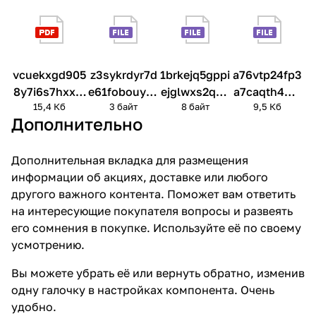
vcuekxgd905
z3sykrdyr7d
1brkejq5gppi
a76vtp24fp3
8y7i6s7hxxw
e61fobouyeo
ejglwxs2qlju
a7caqth4md
15,4 Кб
3 байт
8 байт
9,5 Кб
79qmjnpb8y
5y6v4gwjp1
5pmyowkd
4kt9f2xwnvy
Дополнительно
Дополнительная вкладка для размещения
информации об акциях, доставке или любого
другого важного контента. Поможет вам ответить
на интересующие покупателя вопросы и развеять
его сомнения в покупке. Используйте её по своему
усмотрению.
Вы можете убрать её или вернуть обратно, изменив
одну галочку в настройках компонента. Очень
удобно.