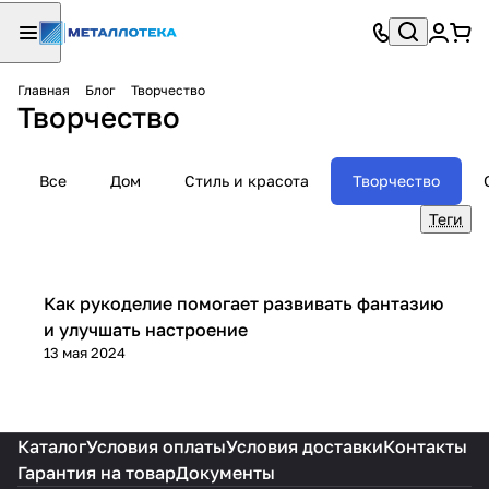
Главная
Блог
Творчество
Творчество
Все
Дом
Стиль и красота
Творчество
Теги
Творчество
Как рукоделие помогает развивать фантазию
и улучшать настроение
13 мая 2024
Каталог
Условия оплаты
Условия доставки
Контакты
Гарантия на товар
Документы