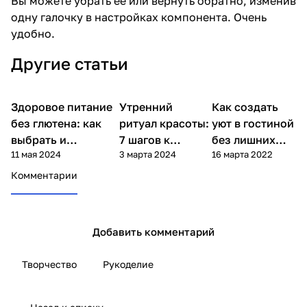
Вы можете убрать её или вернуть обратно, изменив
одну галочку в настройках компонента. Очень
удобно.
Другие статьи
Здоровое питание
Утренний
Как создать
Советы покупателям
Стиль и красота
Дом
без глютена: как
ритуал красоты:
уют в гостиной
выбрать и
7 шагов к
без лишних
11 мая 2024
3 марта 2024
16 марта 2022
приготовить?
сияющей коже
затрат
Комментарии
Добавить комментарий
Творчество
Рукоделие