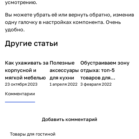
усмотрению.
Вы можете убрать её или вернуть обратно, изменив
одну галочку в настройках компонента. Очень
удобно.
Другие статьи
Как ухаживать за
Полезные
Обустраиваем зону
Дом
Дом
Советы покупателям
корпусной и
аксессуары
отдыха: топ-5
мягкой мебелью
для кухни
товаров для
23 октября 2023
1 апреля 2022
3 февраля 2022
комфорта
Комментарии
Добавить комментарий
Товары для гостиной