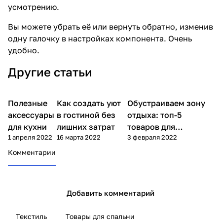
усмотрению.
Вы можете убрать её или вернуть обратно, изменив
одну галочку в настройках компонента. Очень
удобно.
Другие статьи
Полезные
Как создать уют
Обустраиваем зону
Дом
Дом
Советы покупателям
аксессуары
в гостиной без
отдыха: топ-5
для кухни
лишних затрат
товаров для
1 апреля 2022
16 марта 2022
3 февраля 2022
комфорта
Комментарии
Добавить комментарий
Текстиль
Товары для спальни